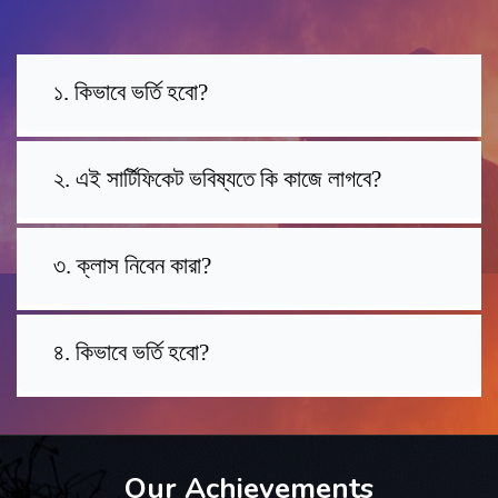
১. কিভাবে ভর্তি হবো?
২. এই সার্টিফিকেট ভবিষ্যতে কি কাজে লাগবে?
৩. ক্লাস নিবেন কারা?
৪. কিভাবে ভর্তি হবো?
Our Achievements