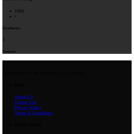
1000
+
Graduates
3
Courses
Department of Fire Service & Civil Defence
Help
About Us
Course List
Privacy Policy
Terms & Conditions
Get In Touch