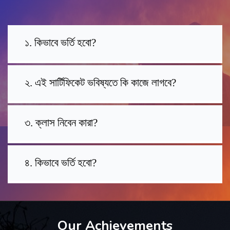
১. কিভাবে ভর্তি হবো?
২. এই সার্টিফিকেট ভবিষ্যতে কি কাজে লাগবে?
৩. ক্লাস নিবেন কারা?
৪. কিভাবে ভর্তি হবো?
Our Achievements