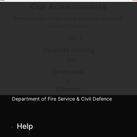
Our Achievements
Here you can review some statistics about our
Education Center
150
+
Students learning
1000
+
Graduates
3
Courses
Department of Fire Service & Civil Defence
Help