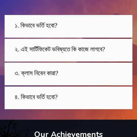
১. কিভাবে ভর্তি হবো?
২. এই সার্টিফিকেট ভবিষ্যতে কি কাজে লাগবে?
৩. ক্লাস নিবেন কারা?
৪. কিভাবে ভর্তি হবো?
Our Achievements