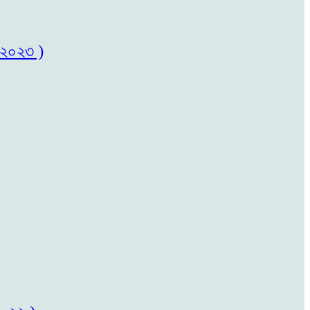
৬/২০২৩ )