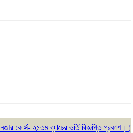
োর্স- ২১তম ব্যাচের ভর্তি বিজ্ঞপ্তি প্রকাশ। ( ২৩/০