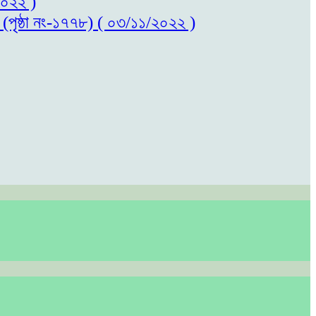
/২০২২ )
ল (পৃষ্ঠা নং-১৭৭৮) ( ০৩/১১/২০২২ )