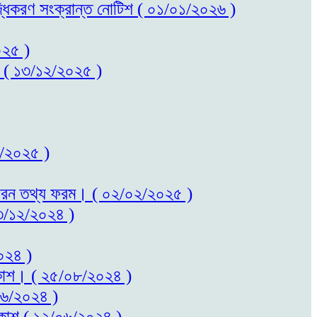
বৃদ্ধিকরণ সংক্রান্ত নোটিশ ( ০১/০১/২০২৬ )
০২৫ )
কাশ ( ১৩/১২/২০২৫ )
০২/২০২৫ )
ত সাধারন তথ্য ফরম। ( ০২/০২/২০২৫ )
 ২৩/১২/২০২৪ )
২০২৪ )
প্রকাশ। ( ২৫/০৮/২০২৪ )
/০৬/২০২৪ )
প্রকাশ ( ১২/০৬/২০২৪ )