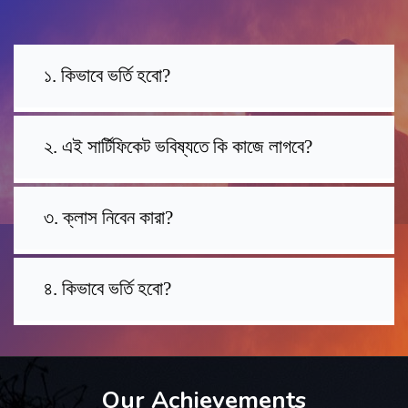
১. কিভাবে ভর্তি হবো?
২. এই সার্টিফিকেট ভবিষ্যতে কি কাজে লাগবে?
৩. ক্লাস নিবেন কারা?
৪. কিভাবে ভর্তি হবো?
Our Achievements