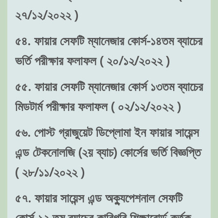
২৭/১২/২০২২ )
৫৪. ফায়ার সেফটি ম্যানেজার কোর্স-১৪তম ব্যাচের
ভর্তি পরীক্ষার ফলাফল ( ২০/১২/২০২২ )
৫৫. ফায়ার সেফটি ম্যানেজার কোর্স ১৩তম ব্যাচের
মিডটার্ম পরীক্ষার ফলাফল ( ০২/১২/২০২২ )
৫৬. পোস্ট গ্রাজুয়েট ডিপ্লোমা ইন ফায়ার সায়েন্স
এন্ড টেকনোলজি (২য় ব্যাচ) কোর্সের ভর্তি বিজ্ঞপ্তি
( ২৮/১১/২০২২ )
৫৭. ফায়ার সায়েন্স এন্ড অক্যুপেশনাল সেফটি
কোর্স-১২ তম ব্যাচের কারিগরি শিক্ষাবোর্ড কর্তৃক