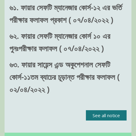
৬১. ফায়ার সেফটি ম্যানেজার কোর্স-১২ এর ভর্তি
পরীক্ষার ফলাফল প্রকাশ ( ০৭/০৪/২০২২ )
৬২. ফায়ার সেফটি ম্যানেজার কোর্স ১০ এর
পুনঃপরীক্ষার ফলাফল ( ০৭/০৪/২০২২ )
৬৩. ফায়ার সায়েন্স এন্ড অকুপেশনাল সেফটি
কোর্স-১১তম ব্যাচের চূড়ান্ত পরীক্ষার ফলাফল (
০২/০৪/২০২২ )
See all notice