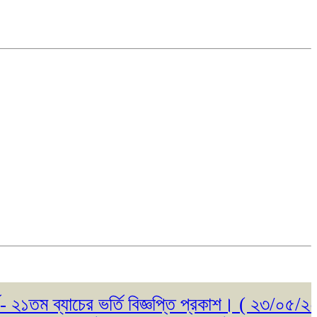
ম ব্যাচের ভর্তি বিজ্ঞপ্তি প্রকাশ। ( ২৩/০৫/২০২৬ )