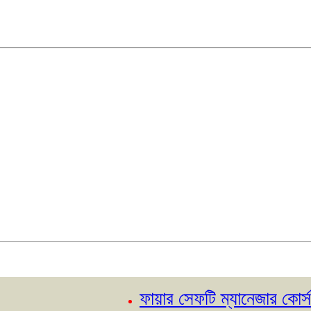
ফায়ার সেফটি ম্যানেজার কোর্স- ২১ত