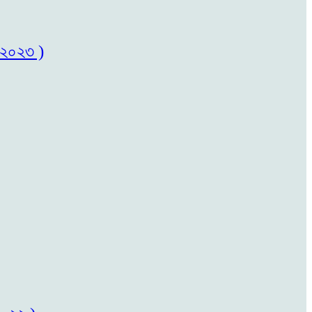
৬/২০২৩ )