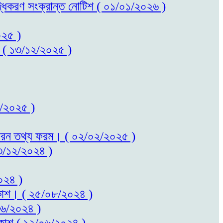
বৃদ্ধিকরণ সংক্রান্ত নোটিশ ( ০১/০১/২০২৬ )
০২৫ )
কাশ ( ১৩/১২/২০২৫ )
০২/২০২৫ )
ত সাধারন তথ্য ফরম। ( ০২/০২/২০২৫ )
 ২৩/১২/২০২৪ )
২০২৪ )
প্রকাশ। ( ২৫/০৮/২০২৪ )
/০৬/২০২৪ )
প্রকাশ ( ১২/০৬/২০২৪ )