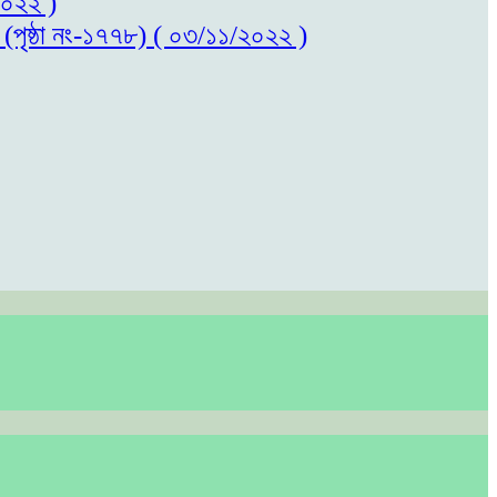
/২০২২ )
ল (পৃষ্ঠা নং-১৭৭৮) ( ০৩/১১/২০২২ )